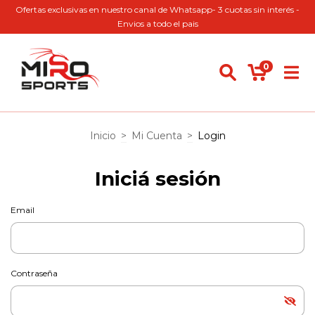
Ofertas exclusivas en nuestro canal de Whatsapp- 3 cuotas sin interés -
Envios a todo el pais
0
Inicio
>
Mi Cuenta
>
Login
Iniciá sesión
Email
Contraseña