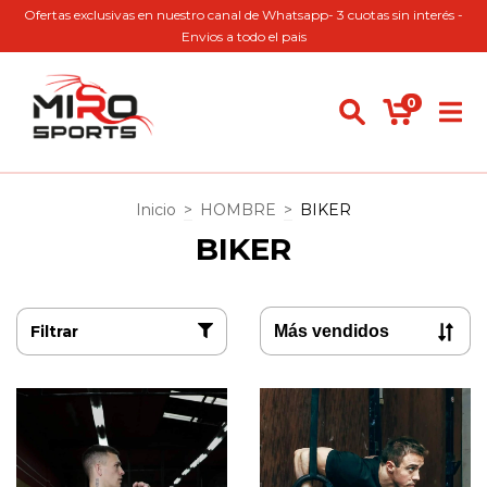
Ofertas exclusivas en nuestro canal de Whatsapp- 3 cuotas sin interés -
Envios a todo el pais
0
Inicio
>
HOMBRE
>
BIKER
BIKER
Filtrar