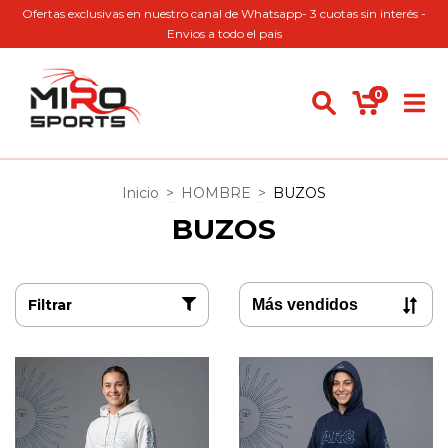
Ofertas exclusivas en nuestro canal de Whatsapp- 3 cuotas sin interés -
Envios a todo el pais
0
Inicio
>
HOMBRE
>
BUZOS
BUZOS
Filtrar