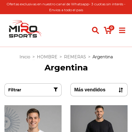
Ofertas exclusivas en nuestro canal de Whatsapp- 3 cuotas sin interés -
Envios a todo el pais
0
Inicio
>
HOMBRE
>
REMERAS
>
Argentina
Argentina
Filtrar