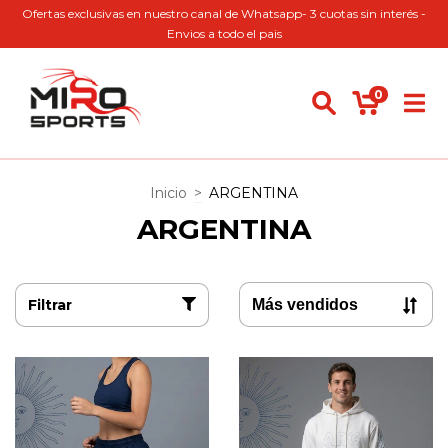
Ofertas exclusivas en nuestro canal de Whatsapp- 3 cuotas sin interés -
Envios a todo el pais
0
Inicio
>
ARGENTINA
ARGENTINA
Filtrar