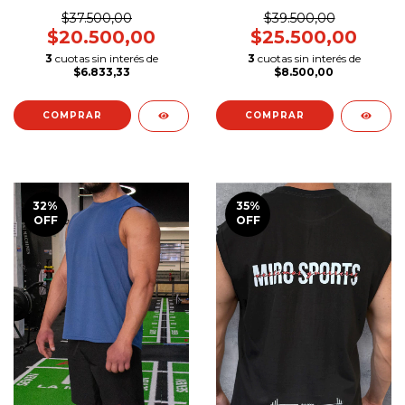
$39.500,00
$37.500,00
$25.500,00
$20.500,00
3
cuotas sin interés de
3
cuotas sin interés de
$8.500,00
$6.833,33
COMPRAR
COMPRAR
32
%
35
%
OFF
OFF