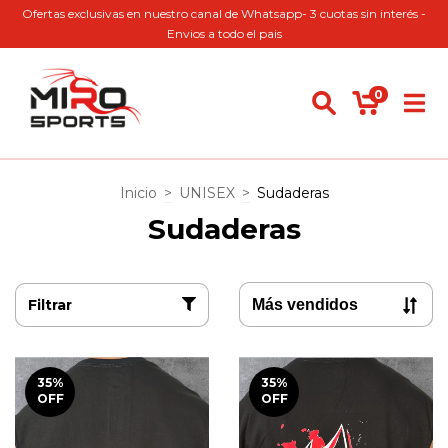
Ofertas exclusivas en nuestro canal de Whatsapp- 3 cuotas sin interés -
Envios a todo el pais
0
Inicio
>
UNISEX
>
Sudaderas
Sudaderas
Filtrar
35
%
35
%
OFF
OFF