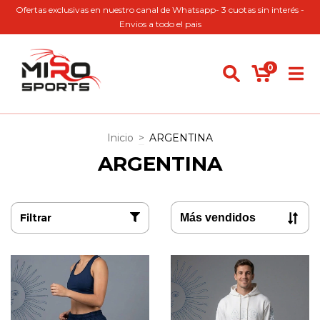
Ofertas exclusivas en nuestro canal de Whatsapp- 3 cuotas sin interés -
Envios a todo el pais
0
Inicio
>
ARGENTINA
ARGENTINA
Filtrar