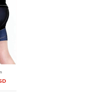
m
USD