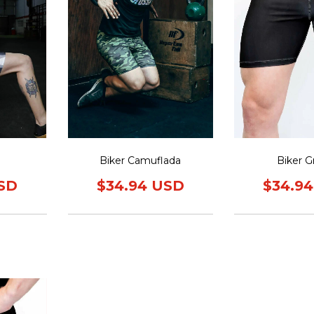
Biker Camuflada
Biker Gr
USD
$34.94 USD
$34.9