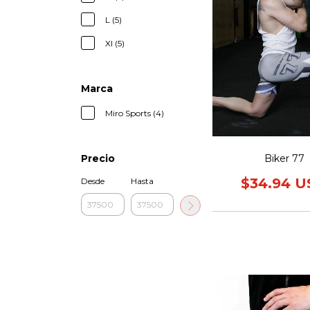
L (5)
Xl (5)
Marca
Miro Sports (4)
Biker 77
Precio
$34.94 
Desde
Hasta