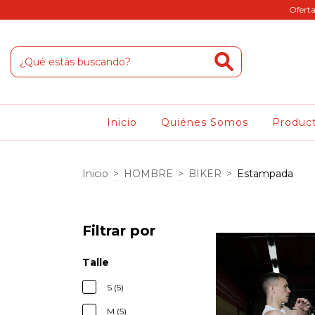
Oferta
Inicio
Quiénes Somos
Produc
Inicio
>
HOMBRE
>
BIKER
>
Estampada
Filtrar por
Talle
S (5)
M (5)