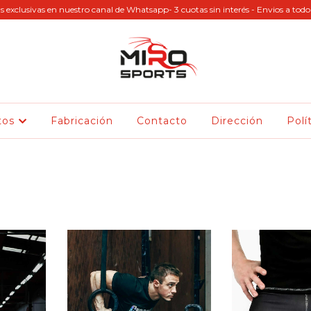
s exclusivas en nuestro canal de Whatsapp- 3 cuotas sin interés - Envios a todo 
tos
Fabricación
Contacto
Dirección
Polí