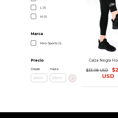
L (1)
Xl (1)
Marca
Miro Sports (1)
Calza Negra H
Precio
$
Desde
Hasta
$33.08 USD
USD