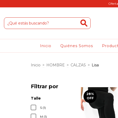
Oferta
Inicio
Quiénes Somos
Produc
Inicio
>
HOMBRE
>
CALZAS
>
Lisa
Filtrar por
28
%
Talle
OFF
S (1)
M (1)