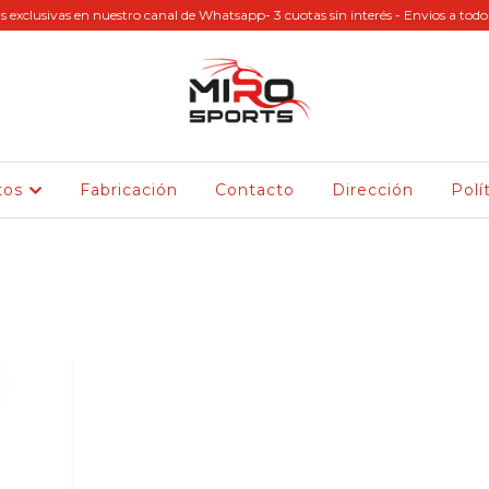
s exclusivas en nuestro canal de Whatsapp- 3 cuotas sin interés - Envios a todo 
tos
Fabricación
Contacto
Dirección
Polí