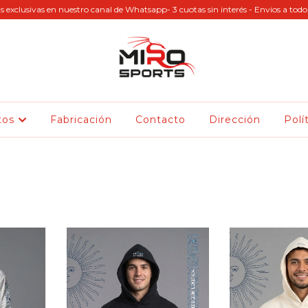
s exclusivas en nuestro canal de Whatsapp- 3 cuotas sin interés - Envios a todo 
tos
Fabricación
Contacto
Dirección
Polí