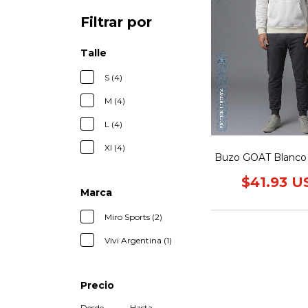
Filtrar por
Talle
S (4)
M (4)
L (4)
Xl (4)
Buzo GOAT Blanc
$41.93 U
Marca
Miro Sports (2)
Vivi Argentina (1)
Precio
Desde
Hasta