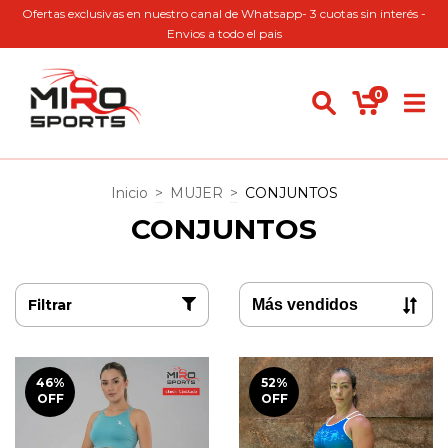
Ofertas exclusivas en nuestro canal de Whatsapp- 3 cuotas sin interés -
Envios a todo el pais
0
Inicio
>
MUJER
>
CONJUNTOS
CONJUNTOS
Filtrar
46
%
52
%
OFF
OFF