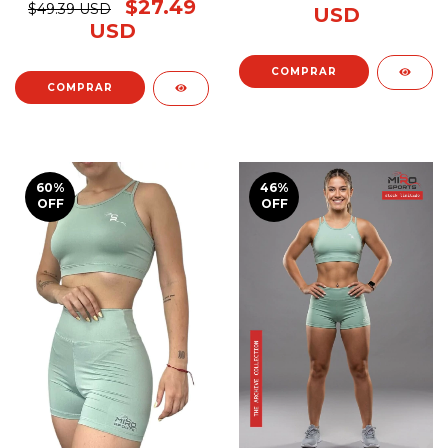
$27.49
$49.39 USD
USD
USD
COMPRAR
COMPRAR
60
%
46
%
OFF
OFF