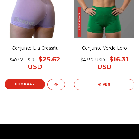
Conjunto Lila Crossfit
Conjunto Verde Loro
$25.62
$16.31
$47.52 USD
$47.52 USD
USD
USD
COMPRAR
VER