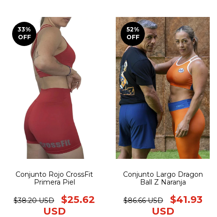
33
%
52
%
OFF
OFF
Conjunto Rojo CrossFit
Conjunto Largo Dragon
Primera Piel
Ball Z Naranja
$25.62
$41.93
$38.20 USD
$86.66 USD
USD
USD