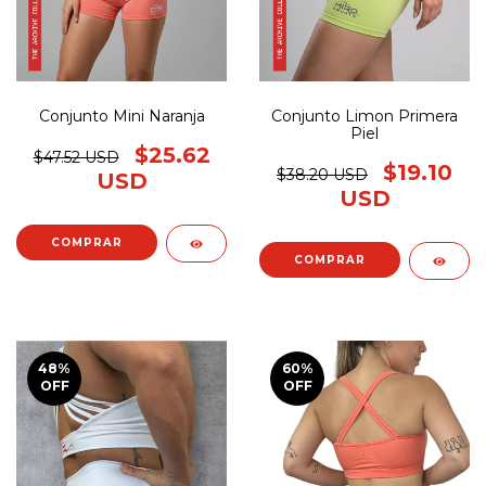
Conjunto Mini Naranja
Conjunto Limon Primera
Piel
$25.62
$47.52 USD
$19.10
$38.20 USD
USD
USD
COMPRAR
COMPRAR
48
%
60
%
OFF
OFF