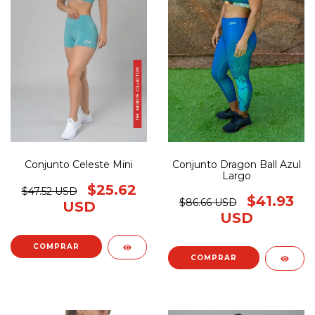
Conjunto Celeste Mini
Conjunto Dragon Ball Azul
Largo
$25.62
$47.52 USD
$41.93
$86.66 USD
USD
USD
COMPRAR
COMPRAR