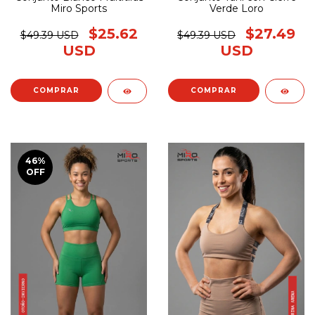
Miro Sports
Verde Loro
$25.62
$27.49
$49.39 USD
$49.39 USD
USD
USD
COMPRAR
COMPRAR
46
%
OFF