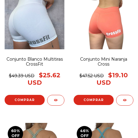
Conjunto Blanco Multitiras
Conjunto Mini Naranja
CrossFit
Cross
$25.62
$19.10
$49.39 USD
$47.52 USD
USD
USD
COMPRAR
COMPRAR
60
%
46
%
OFF
OFF