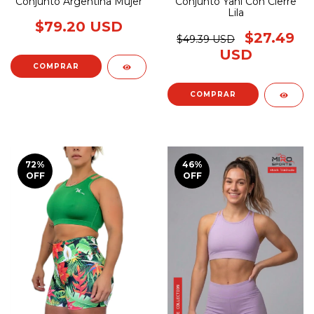
Conjunto Argentina Mujer
Conjunto Yani Con Cierre
Lila
$79.20 USD
$27.49
$49.39 USD
USD
COMPRAR
COMPRAR
72
%
46
%
OFF
OFF