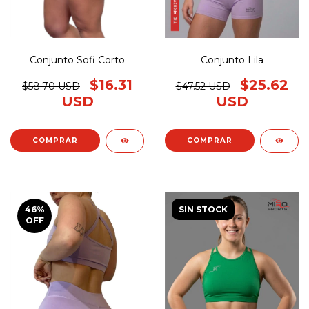
Conjunto Sofi Corto
Conjunto Lila
$16.31
$25.62
$58.70 USD
$47.52 USD
USD
USD
COMPRAR
COMPRAR
46
%
SIN STOCK
OFF