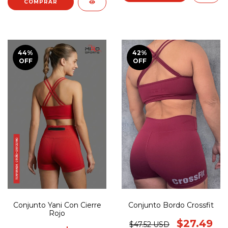
COMPRAR
44
%
42
%
OFF
OFF
Conjunto Yani Con Cierre
Conjunto Bordo Crossfit
Rojo
$27.49
$47.52 USD