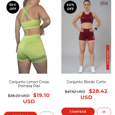
50
%
40
%
OFF
OFF
Conjunto Limon Cross
Conjunto Bordo Corto
Primera Piel
$28.42
$47.52 USD
$19.10
$38.20 USD
USD
USD
COMPRAR