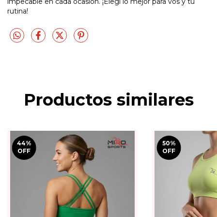
impecable en cada ocasión. ¡Elegí lo mejor para vos y tu
rutina!
Productos similares
44
%
50
%
OFF
OFF