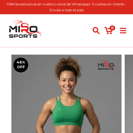
Ofertas exclusivas en nuestro canal de Whatsapp- 3 cuotas sin interés -
Envios a todo el pais
0
46
%
OFF