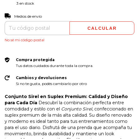
3
en stock
CAMBIAR CP
Entregas para el CP:
Medios de envío
CALCULAR
No sé mi código postal
Compra protegida
Tus datos cuidados durante toda la compra.
Cambios y devoluciones
Si no te gusta, podés cambiarlo por otro
Conjunto Sirel en Suplex Premium: Calidad y Diseño
para Cada Día
Descubrí la combinación perfecta entre
comodidad y estilo con el
Conjunto Sirel
, confeccionado en
suplex premium de la más alta calidad. Su diseño renovado
y moderno es ideal tanto para tus entrenamientos como
para el uso diario. Disfrutá de una prenda que acompaña tu
movimiento, brinda durabilidad y mantiene un look